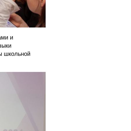
ами и
выки
мы школьной