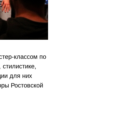
стер-классом по
 стилистике,
ции для них
оры Ростовской