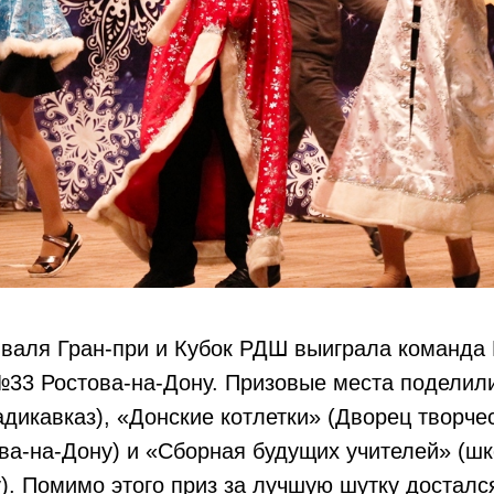
иваля Гран-при и Кубок РДШ выиграла команда
№33 Ростова-на-Дону. Призовые места поделил
адикавказ), «Донские котлетки» (Дворец творче
ва-на-Дону) и «Сборная будущих учителей» (ш
). Помимо этого приз за лучшую шутку досталс