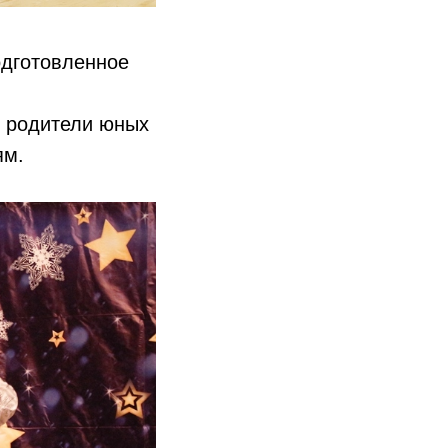
дготовленное
и родители юных
ям.