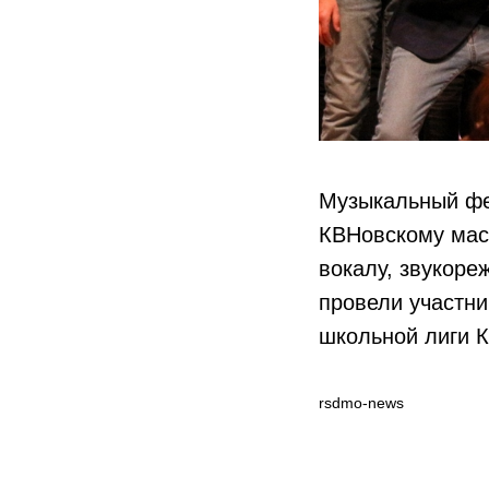
Музыкальный фе
КВНовскому маст
вокалу, звукоре
провели участни
школьной лиги 
rsdmo-news