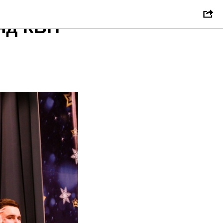
нд КВН