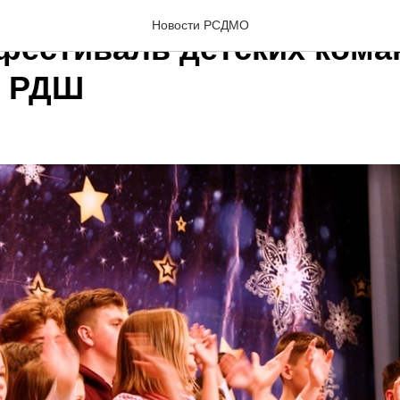
Новости РСДМО
фестиваль детских кома
к РДШ