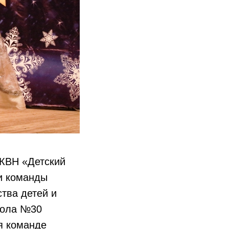
 КВН «Детский
и команды
ства детей и
кола №30
я команде