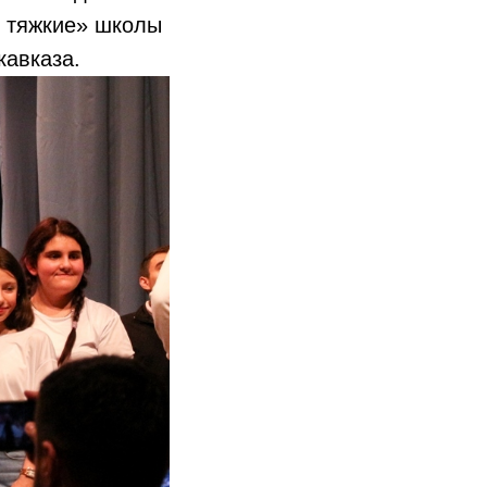
х тяжкие» школы
кавказа.