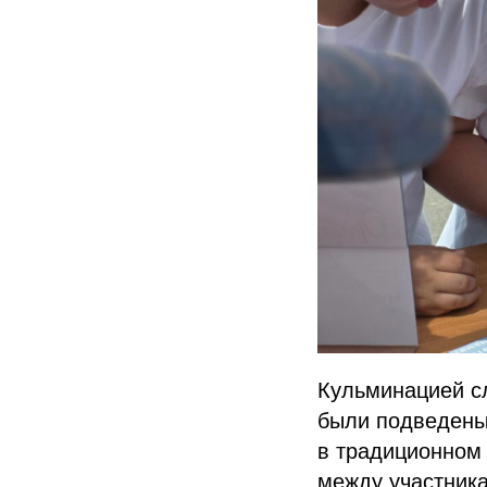
Кульминацией сл
были подведены 
в традиционном 
между участник