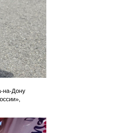
а-на-Дону
оссии»,