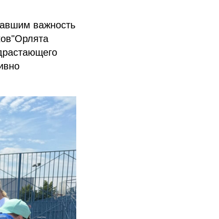
вавшим важность
ков"Орлята
одрастающего
ивно