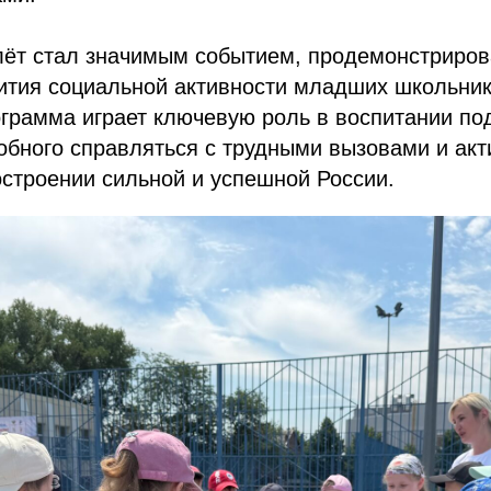
лёт стал значимым событием, продемонстриро
ития социальной активности младших школьни
ограмма играет ключевую роль в воспитании п
обного справляться с трудными вызовами и акт
остроении сильной и успешной России.