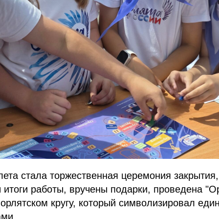
ета стала торжественная церемония закрытия,
итоги работы, вручены подарки, проведена "Ор
орлятском кругу, который символизировал един
ами.