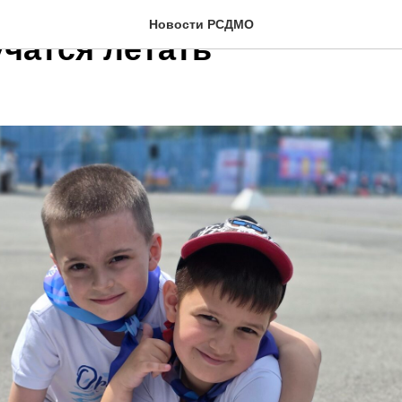
ВА
Новости РСДМО
учатся летать